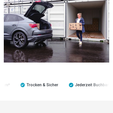
²
Trocken & Sicher
Jederzeit Buchbar