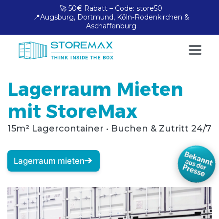
🚀 50€ Rabatt – Code: store50
📍Augsburg, Dortmund, Köln-Rodenkirchen &
Aschaffenburg
Lagerraum Mieten
mit StoreMax
15m² Lagercontainer • Buchen & Zutritt 24/7
Lagerraum mieten